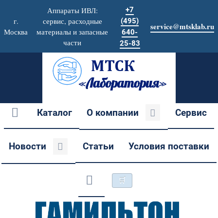
Аппараты ИВЛ:
+7
г.
сервис, расходные
(495)
service@mtsklab.ru
Москва
материалы и запасные
640-
части
25-83
Каталог
О компании
Сервис
Новости
Статьи
Условия поставки
🛒