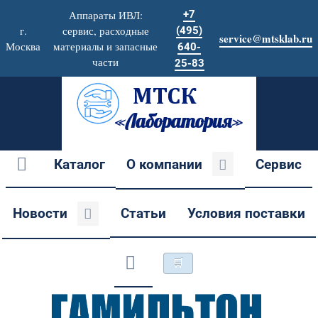
Аппараты ИВЛ:
+7
г.
сервис, расходные
(495)
service@mtsklab.ru
Москва
материалы и запасные
640-
части
25-83
Каталог
О компании
Сервис
Новости
Статьи
Условия поставки
🛒