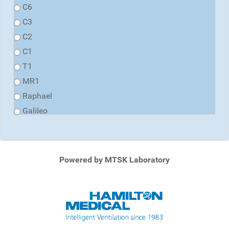
C6
C3
C2
C1
T1
MR1
Raphael
Galileo
Powered by MTSK Laboratory