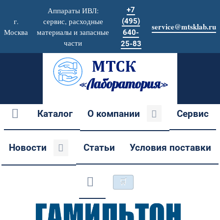
Аппараты ИВЛ:
+7
г.
сервис, расходные
(495)
service@mtsklab.ru
Москва
материалы и запасные
640-
части
25-83
Каталог
О компании
Сервис
Новости
Статьи
Условия поставки
🛒