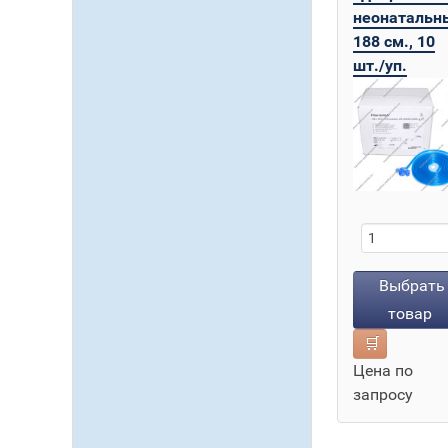
неонатальн
188 см., 10
шт./уп.
Выбрать
товар
🛒
Цена по
запросу