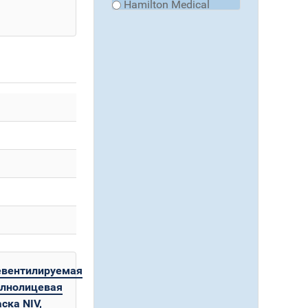
Hamilton Medical
евентилируемая
олнолицевая
ска NIV,