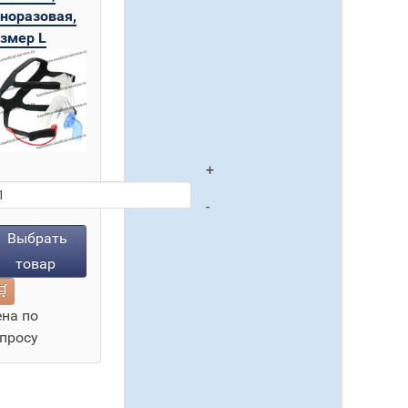
норазовая,
змер L
+
+
-
-
Выбрать
товар

на по
просу