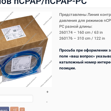
ов nCPAP/nCPAP-PC
Представлены Линия конт
давления для режимов nCP
PC разной длины:
260174 – 160 cm / 63 in
260176 – 310 cm / 122 in
Просьба при оформлении з
поле «ваш вопрос» указыв
каталожный номер интере
позиции.
+
-
овар
🛒