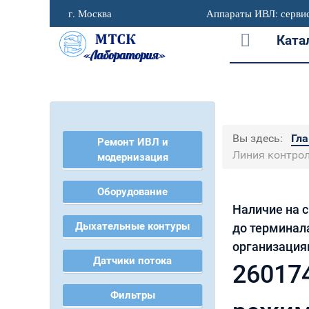
г. Москва
Аппараты ИВЛ: сервис
Ката
Вы здесь:
Гл
Ремонт ИВЛ и
Линия контро
модернизация
Оборудование
Наличие на с
Дыхательные контуры
до терминал
организация
Датчики потока
26017
Фильтры