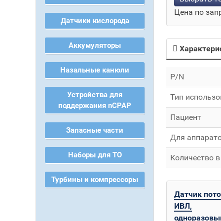
Цена по зап
Датчики кислорода
Аккумуляторы
Характери
Назальные канюли
P/N
Устройства для
Тип использ
поддержания nCPAP
Пациент
Запасные части
Для аппарат
Наборы для ТО
Количество в 
Турбины и компрессоры
Датчик пот
ИВЛ,
одноразовы