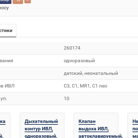
росу
стики
260174
ования
одноразовый
детский, неонатальный
ов ИВЛ
C3, C1, MR1, C1 neo
уп.
10
ока
Дыхательный
Клапан
Н
контур ИВЛ,
выдоха ИВЛ,
п
й,
одноразовый,
автоклавируемый,
ма