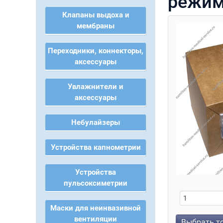
режим
Клапаны выдоха и
мембраны
Переходники, коннекторы,
аксессуары
Увлажнители и
аксессуары
Небулайзеры
Устройства капнометрии
Устройства
пульсоксиметрии
Маски для неинвазивной
вентиляции
Выбрать т