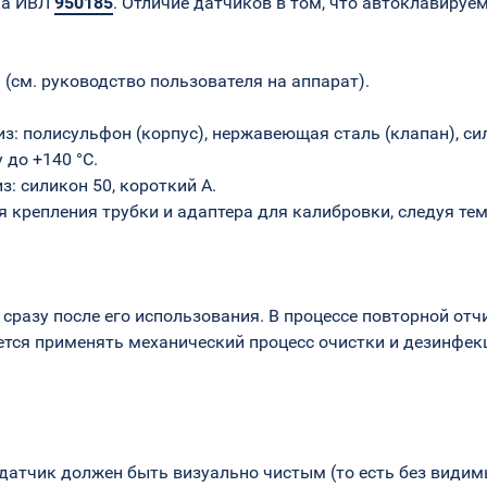
ка ИВЛ
950185
. Отличие датчиков в том, что автоклавируе
(см. руководство пользователя на аппарат).
з: полисульфон (корпус), нержавеющая сталь (клапан), си
до +140 °C.
: силикон 50, короткий A.
крепления трубки и адаптера для калибровки, следуя тем 
разу после его использования. В процессе повторной отч
ется применять механический процесс очистки и дезинфекц
датчик должен быть визуально чистым (то есть без видимы