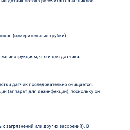
мый датчик потока рассчитан на 40 циклов
ликон (измерительные трубки).
же инструкциям, что и для датчика.
истки датчик последовательно очищается,
ии (аппарат для дезинфекции), поскольку он
х загрязнений или других засорений). В